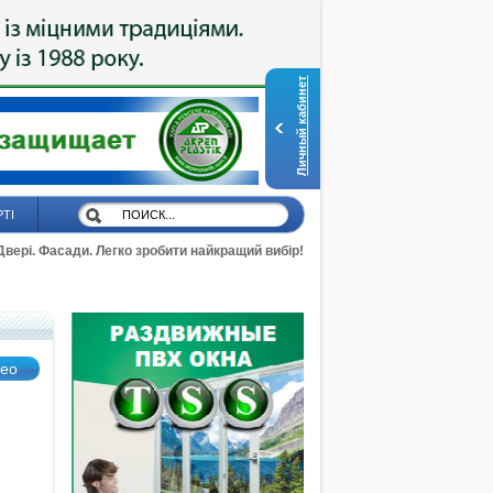
Личный кабинет
РТІ
 Двері. Фасади. Легко зробити найкращий вибір!
део