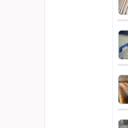
размещ
размещ
размещ