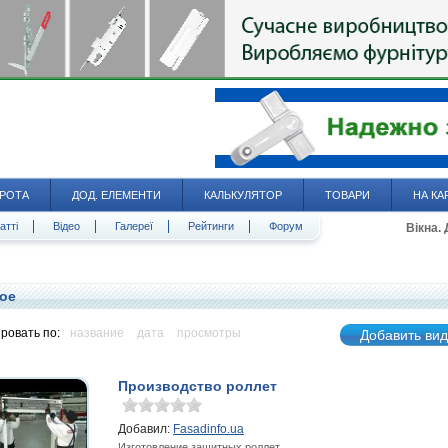
РОТА
ДОД. ЕЛЕМЕНТИ
КАЛЬКУЛЯТОР
ТОВАРИ
НА КА
атті
Відео
Галереї
Рейтинги
Форум
Вікна.
ое
ровать по:
название
дата
просмотры
Добавить ви
Производство роллет
Добавил:
Fasadinfo.ua
Изготовление защитных роллет