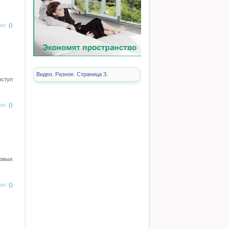
ии:
()
Видео. Разное. Страница 3.
оступ
ии:
()
ковых
ии:
()