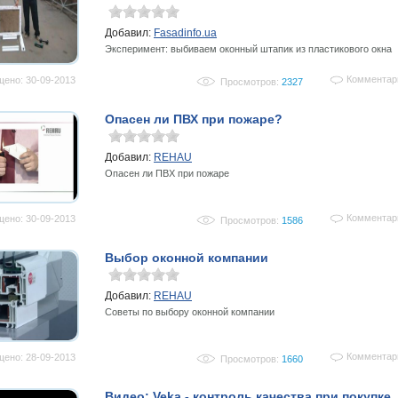
Добавил:
Fasadinfo.ua
Эксперимент: выбиваем оконный штапик из пластикового окна
Комментар
ено: 30-09-2013
Просмотров:
2327
Опасен ли ПВХ при пожаре?
Добавил:
REHAU
Опасен ли ПВХ при пожаре
Комментар
ено: 30-09-2013
Просмотров:
1586
Выбор оконной компании
Добавил:
REHAU
Советы по выбору оконной компании
Комментар
ено: 28-09-2013
Просмотров:
1660
Видео: Veka - контроль качества при покупке