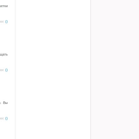
етки
ии:
()
ещать
ии:
()
л. Вы
ии:
()