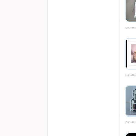
размещ
размещ
размещ