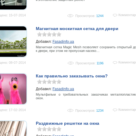
Комментар
ено: 15-07-2014
Просмотров:
1244
Магнитная москитная сетка для двери
Добавил:
Fasadinfo.ua
Магнитная сетка Magic Mesh позволяет сохранить открытый д
к двери, при этом не пропуская насеко…
Комментар
ено: 08-07-2014
Просмотров:
1196
Как правильно заказывать окна?
Добавил:
Fasadinfo.ua
Мультфильм о требовательных заказчиках металлопласти
окон.
Комментар
ено: 17-02-2014
Просмотров:
1234
Раздвижные решетки на окна