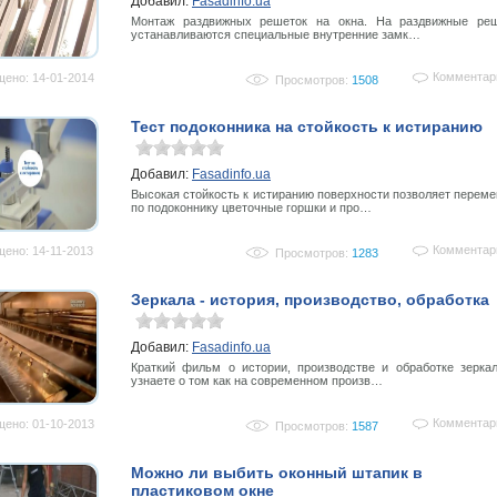
Добавил:
Fasadinfo.ua
Монтаж раздвижных решеток на окна. На раздвижные реш
устанавливаются специальные внутренние замк…
Комментар
ено: 14-01-2014
Просмотров:
1508
Тест подоконника на стойкость к истиранию
Добавил:
Fasadinfo.ua
Высокая стойкость к истиранию поверхности позволяет перем
по подоконнику цветочные горшки и про…
Комментар
ено: 14-11-2013
Просмотров:
1283
Зеркала - история, производство, обработка
Добавил:
Fasadinfo.ua
Краткий фильм о истории, производстве и обработке зерка
узнаете о том как на современном произв…
Комментар
ено: 01-10-2013
Просмотров:
1587
Можно ли выбить оконный штапик в
пластиковом окне