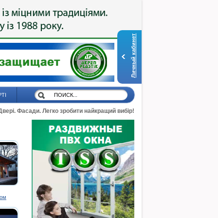
Личный кабинет
РТІ
 Двері. Фасади. Легко зробити найкращий вибір!
дом