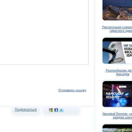
Презентация совре
офисного здан
Разнообразие ди
фасадов
Отправить ссылку
Подписаться
Nanoleaf Remote: у
каждом шаг