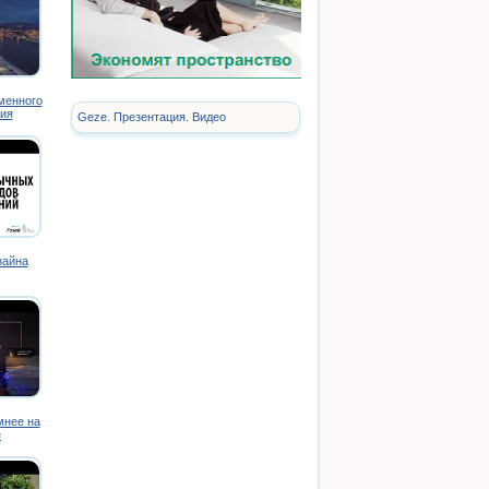
менного
ия
Geze. Презентация. Видео
зайна
мнее на
е