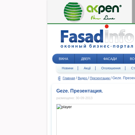
ВІКНА
ДВЕРІ
ФАСАДИ
ВО
Новини
Акції
Оголошення
Ст
/
/
/
Geze. Презе
Главная
Видео
Презентации
Geze. Презентация.
размещено: 30-09-2013