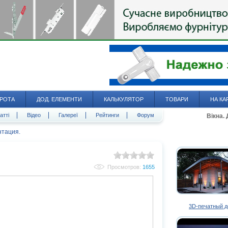
РОТА
ДОД. ЕЛЕМЕНТИ
КАЛЬКУЛЯТОР
ТОВАРИ
НА КА
атті
Відео
Галереї
Рейтинги
Форум
Вікна.
нтация.
Просмотров:
1655
3D-печатный 