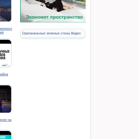
менного
ия
Оригинальные зеленые стены Видео
зайна
мнее на
е