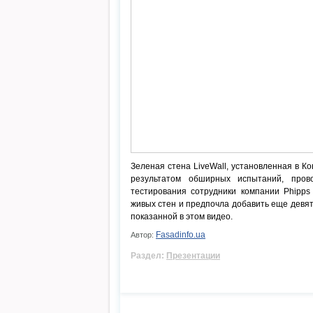
Зеленая стена LiveWall, установленная в К
результатом обширных испытаний, пров
тестирования сотрудники компании Phipps
живых стен и предпочла добавить еще девя
показанной в этом видео.
Fasadinfo.ua
Автор:
Раздел:
Презентации