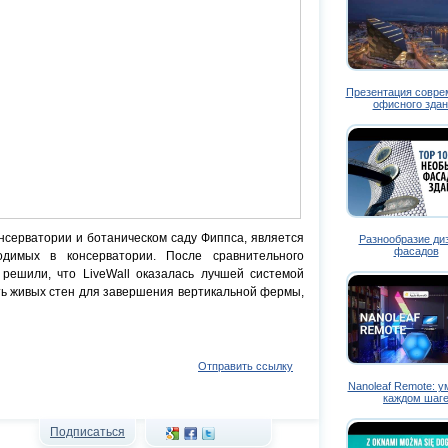
Презентация совре
офисного здан
онсерватории и ботаническом саду Фиппса, является
Разнообразие ди
фасадов
одимых в консерватории. После сравнительного
 решили, что LiveWall оказалась лучшей системой
ть живых стен для завершения вертикальной фермы,
Отправить ссылку
Nanoleaf Remote: у
каждом шаг
Подписаться