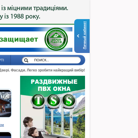
Личный кабинет
РТІ
 Двері. Фасади. Легко зробити найкращий вибір!
дом