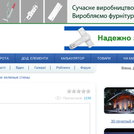
РОТА
ДОД. ЕЛЕМЕНТИ
КАЛЬКУЛЯТОР
ТОВАРИ
НА КА
атті
Відео
Галереї
Рейтинги
Форум
Вікна.
е зеленые стены
Просмотров:
1239
3D-печатный 