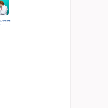
ю, окнами
…