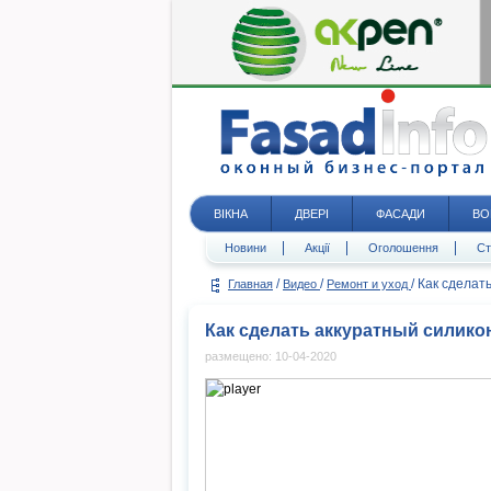
ВІКНА
ДВЕРІ
ФАСАДИ
ВО
Новини
Акції
Оголошення
Ст
/
/
/
Как сделат
Главная
Видео
Ремонт и уход
Как сделать аккуратный силик
размещено: 10-04-2020