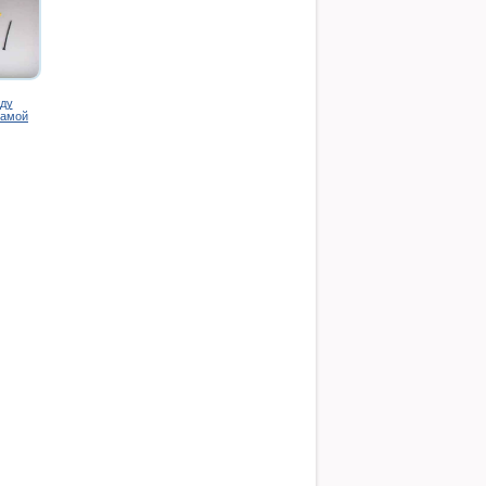
ду
рамой