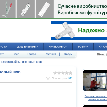
РОТА
ДОД. ЕЛЕМЕНТИ
КАЛЬКУЛЯТОР
ТОВАРИ
НА КА
атті
Відео
Галереї
Рейтинги
Форум
Вікна.
ь аккуратный силиконовый шов
оновый шов
Просмотров:
922
Замена стекла в 
алюминиевом о