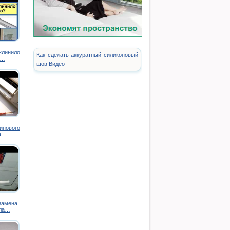
аклинило
Как сделать аккуратный силиконовый
о…
шов Видео
инового
на…
замена
пла…