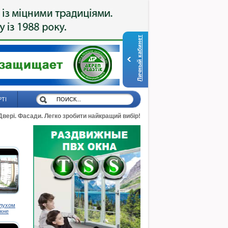
Личный кабинет
РТІ
 Двері. Фасади. Легко зробити найкращий вибір!
глухом
кне