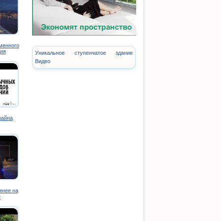
менного
ия
Уникальное ступенчатое здание
Видео
зайна
мнее на
е