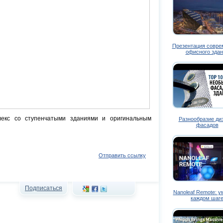
Презентация совре
офисного здан
лекс со ступенчатыми зданиями и оригинальным
Разнообразие ди
фасадов
Отправить ссылку
Подписаться
Nanoleaf Remote: у
каждом шаг