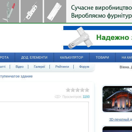
РОТА
ДОД. ЕЛЕМЕНТИ
КАЛЬКУЛЯТОР
ТОВАРИ
НА КА
атті
Відео
Галереї
Рейтинги
Форум
Вікна.
ступенчатое здание
Просмотров:
1193
3D-печатный 