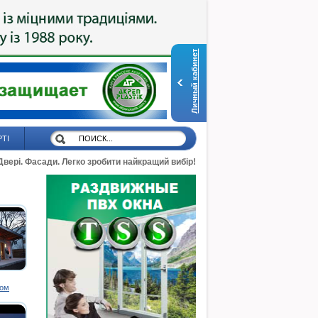
Личный кабинет
РТІ
 Двері. Фасади. Легко зробити найкращий вибір!
дом