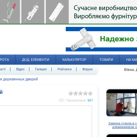
РОТА
ДОД. ЕЛЕМЕНТИ
КАЛЬКУЛЯТОР
ТОВАРИ
НА КА
атті
Відео
Галереї
Рейтинги
Форум
Вікна.
я деревянных дверей
й
Просмотров:
967
Замена стекла в 
алюминиевом о