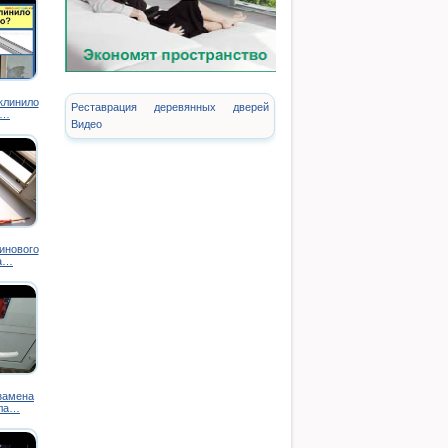
аклинило
Реставрация деревянных дверей
о…
Видео
инового
на…
замена
пла…