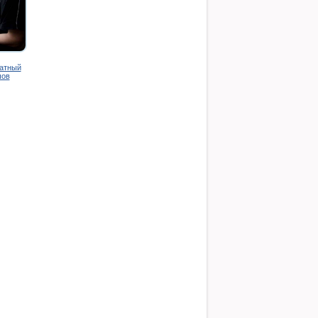
ратный
шов