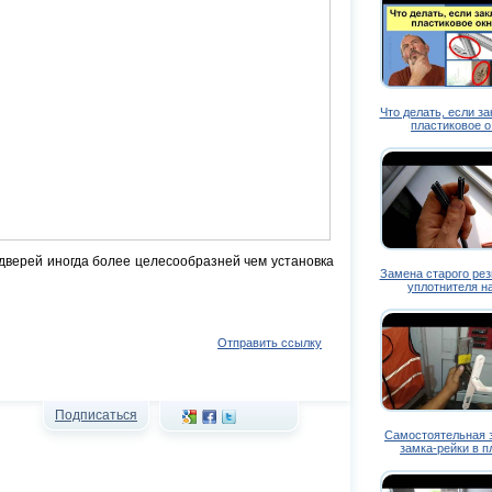
Что делать, если з
пластиковое 
дверей иногда более целесообразней чем установка
Замена старого рез
уплотнителя 
Отправить ссылку
Подписаться
Самостоятельная 
замка-рейки в 