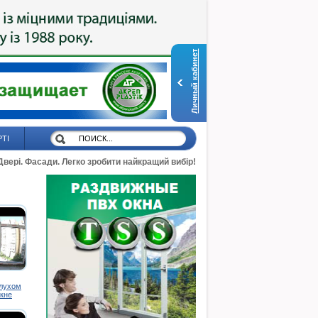
Личный кабинет
РТІ
 Двері. Фасади. Легко зробити найкращий вибір!
глухом
кне