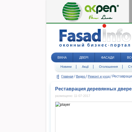
ВІКНА
ДВЕРІ
ФАСАДИ
ВО
Новини
Акції
Оголошення
Ст
/
/
/
Реставраци
Главная
Видео
Ремонт и уход
Реставрация деревянных двере
размещено: 11-07-2017