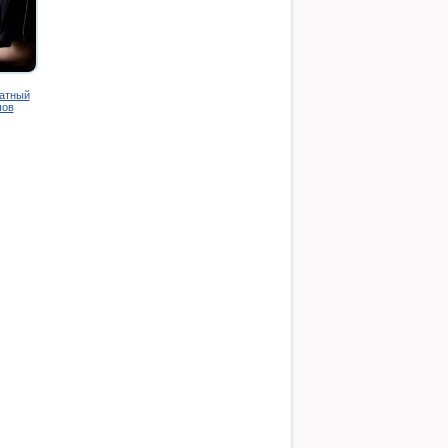
ратный
шов