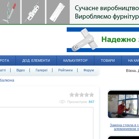
РОТА
ДОД. ЕЛЕМЕНТИ
КАЛЬКУЛЯТОР
ТОВАРИ
НА КА
атті
Відео
Галереї
Рейтинги
Форум
Вікна.
балкона
Просмотров:
847
Замена стекла в 
алюминиевом о