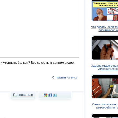
Что делать, если з
пластиковое 
 и утеплить балкон? Все секреты в данном видео.
Замена старого рез
уплотнителя 
Отправить ссылку
Подписаться
Самостоятельная 
замка-рейки в 