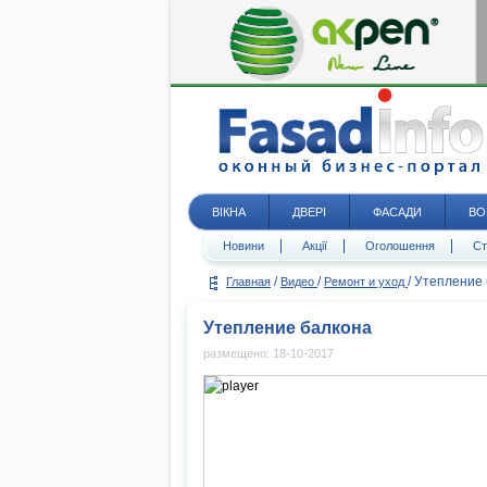
ВІКНА
ДВЕРІ
ФАСАДИ
ВО
Новини
Акції
Оголошення
Ст
/
/
/
Утепление 
Главная
Видео
Ремонт и уход
Утепление балкона
размещено: 18-10-2017