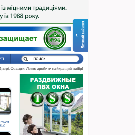
Личный кабинет
РТІ
 Двері. Фасади. Легко зробити найкращий вибір!
глухом
кне