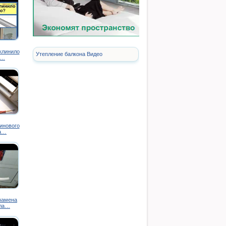
аклинило
Утепление балкона Видео
о…
инового
на…
замена
пла…